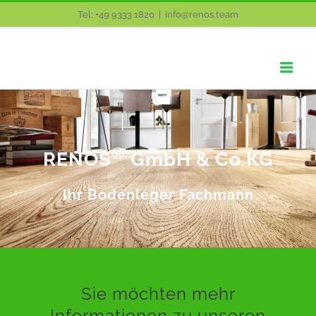
Zum
Tel: +49 9333 1820
|
info@renos.team
Inhalt
springen
®
RENOS
GmbH & Co.KG
Ihr Bodenleger Fachmann
Sie möchten mehr
Informationen zu unseren