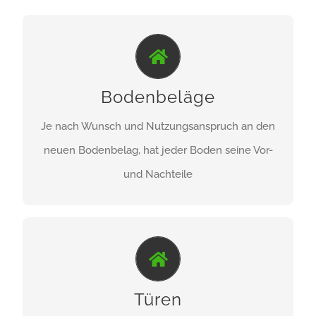
DIE RICHTIGE AUSWAHL...
Vinyl-Designboden, Parkett, Fertigparkett, Kork,
Bodenbeläge
Laminat, Teppichboden und -fließen, Linoleum
oder PVC.
Je nach Wunsch und Nutzungsanspruch an den
neuen Bodenbelag, hat jeder Boden seine Vor-
ZU DEN PRODUKTEN
und Nachteile
VON AUFLEISTUNG BIS ZARGE...
Türen
Zimmertüren, Funktionstüren, Glastüren