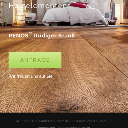
Holzelementen
®
RENOS
Rüdiger Krauß
ANFRAGE
Wir freuen uns auf Sie
ALLE RECHTE VORBEHALTEN 2018 | RENOS® GmbH & Co.KG |
Impressum
|
Datenschutzerklärung