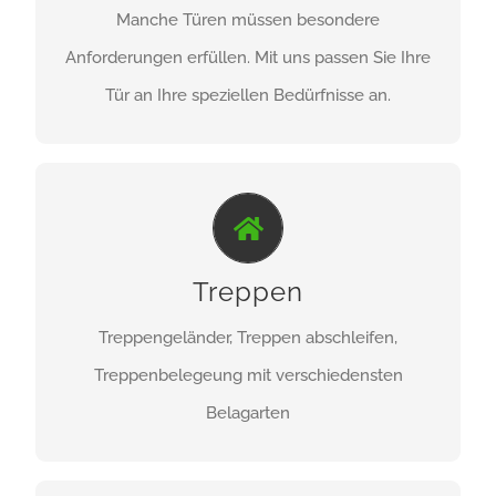
Manche Türen müssen besondere
ZU DEN PRODUKTEN
Anforderungen erfüllen. Mit uns passen Sie Ihre
Tür an Ihre speziellen Bedürfnisse an.
IMMER DER RICHTIGE SCHRITT...
Treppen
Treppen- und Treppengeländer
Treppengeländer, Treppen abschleifen,
ZU DEN PRODUKTEN
Treppenbelegeung mit verschiedensten
Belagarten