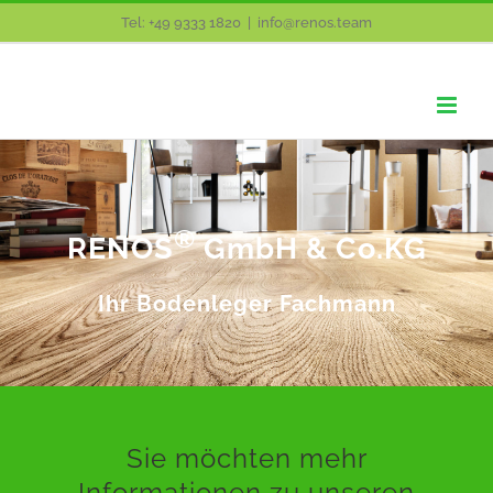
Zum
Tel: +49 9333 1820
|
info@renos.team
Inhalt
springen
®
RENOS
GmbH & Co.KG
Ihr Bodenleger Fachmann
Sie möchten mehr
Informationen zu unseren