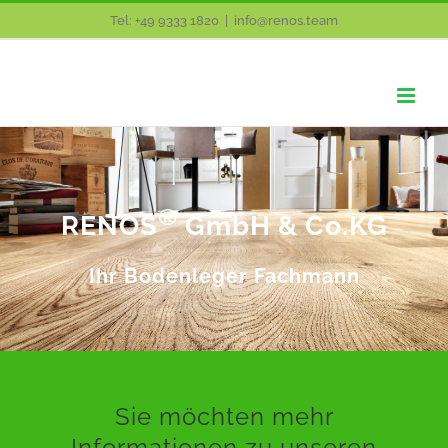
Zum
Tel: +49 9333 1820
|
info@renos.team
Inhalt
springen
®
RENOS
GmbH & Co.KG
Ihr Bodenleger Fachmann
Sie möchten mehr
Informationen zu unseren