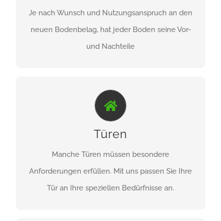
oder PVC.
Je nach Wunsch und Nutzungsanspruch an den
neuen Bodenbelag, hat jeder Boden seine Vor-
ZU DEN PRODUKTEN
und Nachteile
VON AUFLEISTUNG BIS ZARGE...
Türen
Zimmertüren, Funktionstüren, Glastüren
Manche Türen müssen besondere
ZU DEN PRODUKTEN
Anforderungen erfüllen. Mit uns passen Sie Ihre
Tür an Ihre speziellen Bedürfnisse an.