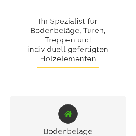
Ihr Spezialist für
Bodenbeläge, Türen,
Treppen und
individuell gefertigten
Holzelementen
DIE RICHTIGE AUSWAHL...
Vinyl-Designboden, Parkett, Fertigparkett, Kork,
Bodenbeläge
Laminat, Teppichboden und -fließen, Linoleum