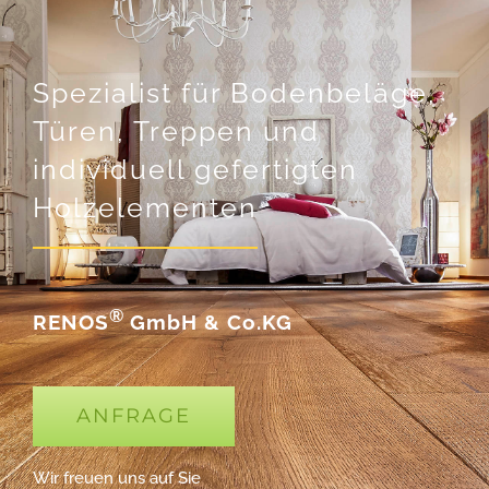
Spezialist für Bodenbeläge,
Türen, Treppen und
individuell gefertigten
Holzelementen
®
RENOS
GmbH & Co.KG
ANFRAGE
Wir freuen uns auf Sie