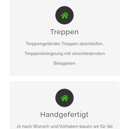
IMMER DER RICHTIGE SCHRITT...
Treppen
Treppen- und Treppengeländer
Treppengeländer, Treppen abschleifen,
ZU DEN PRODUKTEN
Treppenbelegeung mit verschiedensten
Belagarten
INDIVIDUELL GEPLANT...
individuelle Anfertigungen
Handgefertigt
Je nach Wunsch und Vorhaben bauen wir für Sie
ZU DEN PRODUKTEN